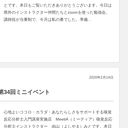
とです。本日もご覧いただきありがとうございます。今日は
県外のインストラクター仲間たちとzoomを使った勉強会。
講師役が当番制で、今月は私の番でした。準備...
2020年2月14日
第34回ミニイベント
心地よいココロ・カラダ・あなたらしさをサポートする嗅覚
反応分析士入門講座実施店 MeetiA（ミーティア）嗅覚反応
分析士インストラクター 由山（よしやま）みとです。本日