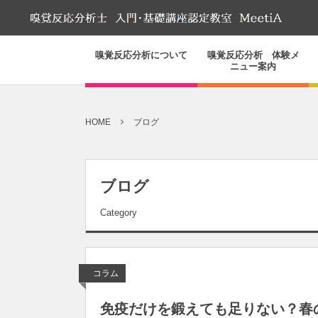
嗅覚反応分析について
嗅覚反応分析 体験メ
ニュー案内
HOME
ブログ
ブログ
Category
コラム
免疫だけを鍛えても足りない？春