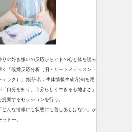
香りの好き嫌いの反応からヒトの心と体を読み
解く「嗅覚反応分析（旧・サードメディスン・
チェック）」(特許名：生体情報生成方法)を用
い「自分を知り、自分らしく生きる心地よさ」
を提案するセッションを行う。
「どんな情報にも状態にも善しあしはない」が
モットー。