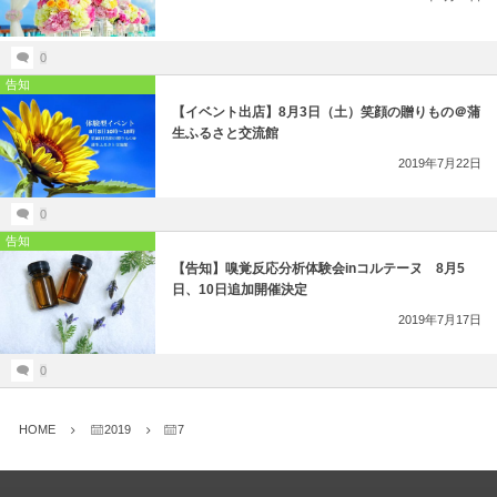
0
告知
【イベント出店】8月3日（土）笑顔の贈りもの＠蒲
生ふるさと交流館
2019年7月22日
0
告知
【告知】嗅覚反応分析体験会inコルテーヌ 8月5
日、10日追加開催決定
2019年7月17日
0
HOME
2019
7