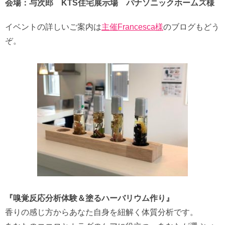
会場：与次郎 KTS住宅展示場 パナソニックホームズ様
イベントの詳しいご案内は
主催Francesca様
のブログもどう
ぞ。
『嗅覚反応分析体験＆塗るハーバリウム作り』
香りの感じ方からあなた自身を紐解く体質分析です。