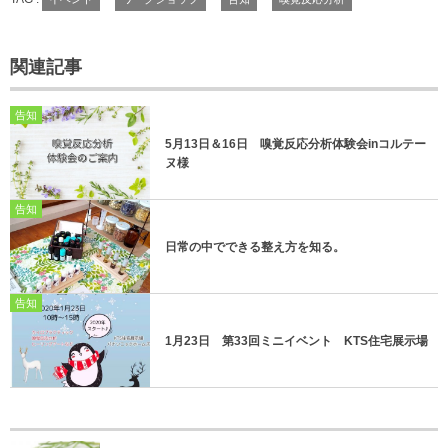
関連記事
告知
5月13日＆16日 嗅覚反応分析体験会inコルテー
ヌ様
告知
日常の中でできる整え方を知る。
告知
1月23日 第33回ミニイベント KTS住宅展示場